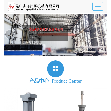
Toggle
navigatio
‹
›
产品中心
Product Center